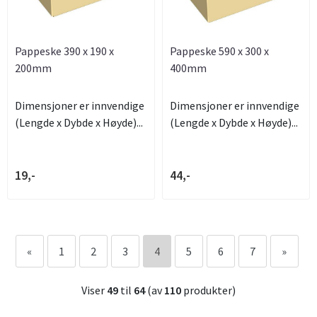
Pappeske 390 x 190 x
Pappeske 590 x 300 x
200mm
400mm
Dimensjoner er innvendige
Dimensjoner er innvendige
(Lengde x Dybde x Høyde)...
(Lengde x Dybde x Høyde)...
19,-
44,-
«
1
2
3
4
5
6
7
»
Viser
49
til
64
(av
110
produkter)