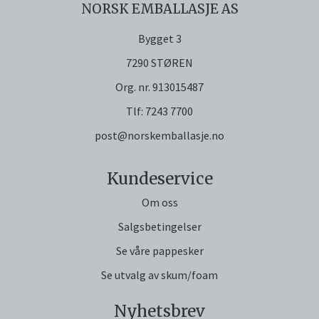
NORSK EMBALLASJE AS
Bygget 3
7290 STØREN
Org. nr. 913015487
Tlf:
7243 7700
post@norskemballasje.no
Kundeservice
Om oss
Salgsbetingelser
Se våre pappesker
Se utvalg av skum/foam
Nyhetsbrev