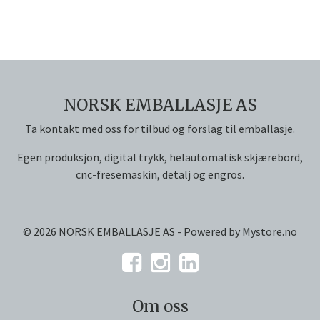
NORSK EMBALLASJE AS
Ta kontakt med oss for tilbud og forslag til emballasje.
Egen produksjon, digital trykk, helautomatisk skjærebord,
cnc-fresemaskin, detalj og engros.
© 2026 NORSK EMBALLASJE AS - Powered by
Mystore.no
Om oss