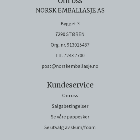
Om oss
NORSK EMBALLASJE AS
Bygget 3
7290 STØREN
Org. nr. 913015487
Tlf:
7243 7700
post@norskemballasje.no
Kundeservice
Om oss
Salgsbetingelser
Se våre pappesker
Se utvalg av skum/foam