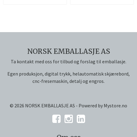
NORSK EMBALLASJE AS
Ta kontakt med oss for tilbud og forslag til emballasje.
Egen produksjon, digital trykk, helautomatisk skjærebord,
cnc-fresemaskin, detalj og engros.
© 2026 NORSK EMBALLASJE AS - Powered by
Mystore.no