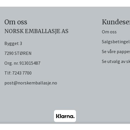
Om oss
Kundese
NORSK EMBALLASJE AS
Om oss
Salgsbetingel
Bygget 3
Se våre pappe
7290 STØREN
Se utvalg av 
Org. nr. 913015487
Tlf:
7243 7700
post@norskemballasje.no