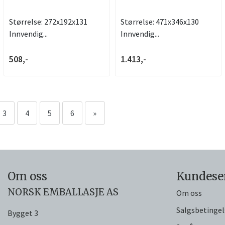
Størrelse: 272x192x131
Størrelse: 471x346x130
Innvendig...
Innvendig...
508,-
1.413,-
3
4
5
6
»
Om oss
Kundese
NORSK EMBALLASJE AS
Om oss
Salgsbetingel
Bygget 3