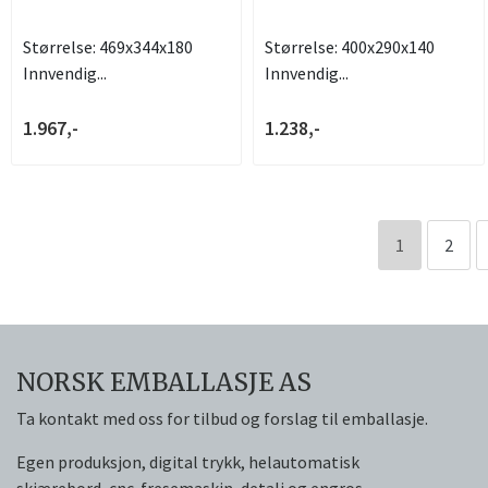
Størrelse: 469x344x180
Størrelse: 400x290x140
Innvendig...
Innvendig...
1.967,-
1.238,-
1
2
NORSK EMBALLASJE AS
Ta kontakt med oss for tilbud og forslag til emballasje.
Egen produksjon, digital trykk, helautomatisk