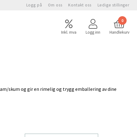
Logg på
Om oss
Kontakt oss
Ledige stillinger
0
Inkl. mva
Logg inn
Handlekurv
foam/skum og gir en rimelig og trygg emballering av dine