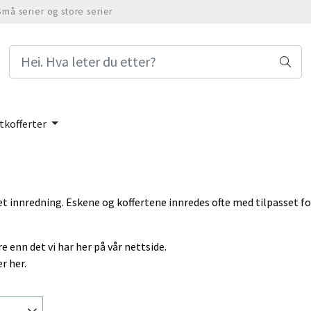
Små serier og store serier
tkofferter
sset innredning. Eskene og koffertene innredes ofte med tilpasset 
e enn det vi har her på vår nettside.
r her.