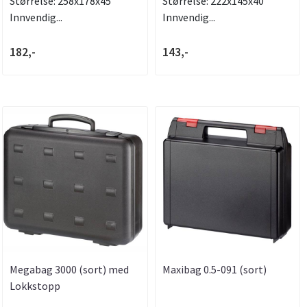
Størrelse: 258x178x45
Størrelse: 222x145x40
Innvendig...
Innvendig...
182,-
143,-
Megabag 3000 (sort) med
Maxibag 0.5-091 (sort)
Lokkstopp