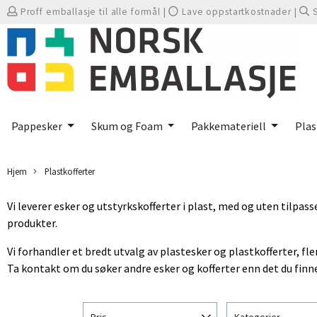
Proff emballasje til alle formål
|
Lave oppstartkostnader
|
Pappesker
Skum og Foam
Pakkemateriell
Plas
Hjem
Plastkofferter
Vi leverer esker og utstyrkskofferter i plast, med og uten tilpa
produkter.
Vi forhandler et bredt utvalg av plastesker og plastkofferter, fler
Ta kontakt om du søker andre esker og kofferter enn det du finne
Pris
Kategorier