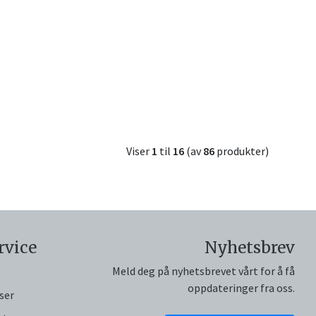
Viser
1
til
16
(av
86
produkter)
rvice
Nyhetsbrev
Meld deg på nyhetsbrevet vårt for å få
oppdateringer fra oss.
ser