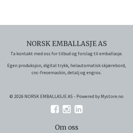
NORSK EMBALLASJE AS
Ta kontakt med oss for tilbud og forslag til emballasje.
Egen produksjon, digital trykk, helautomatisk skjærebord,
cnc-fresemaskin, detalj og engros.
© 2026 NORSK EMBALLASJE AS - Powered by
Mystore.no
Om oss