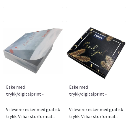
Eske med
Eske med
trykk/digitalprint -
trykk/digitalprint -
Eksempel Bouvet
Eksempel Lerøy
Vi leverer esker med grafisk
Vi leverer esker med grafisk
trykk. Vi har storformat...
trykk. Vi har storformat...