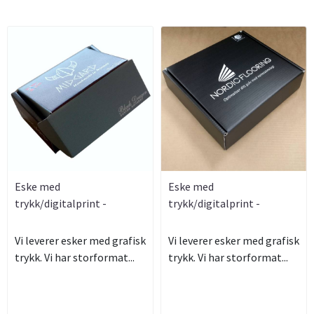
Eske med
Eske med
trykk/digitalprint -
trykk/digitalprint -
Eksempel Black ...
Eksempel Nordic ...
Vi leverer esker med grafisk
Vi leverer esker med grafisk
trykk. Vi har storformat...
trykk. Vi har storformat...