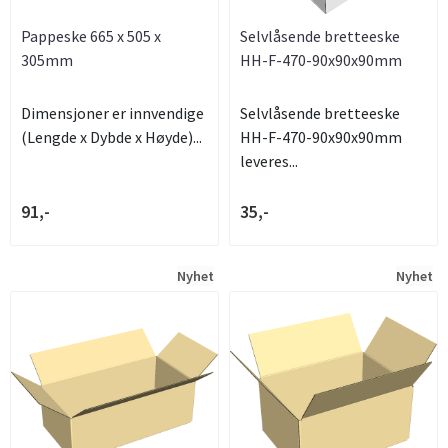
Pappeske 665 x 505 x
Selvlåsende bretteeske
305mm
HH-F-470-90x90x90mm
Dimensjoner er innvendige
Selvlåsende bretteeske
(Lengde x Dybde x Høyde)...
HH-F-470-90x90x90mm
leveres...
91,-
35,-
Nyhet
Nyhet