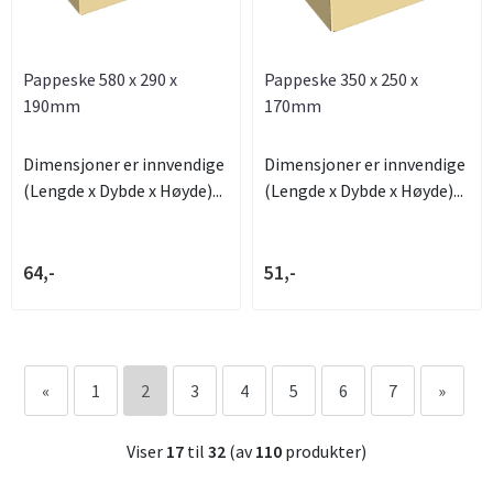
Pappeske 580 x 290 x
Pappeske 350 x 250 x
190mm
170mm
Dimensjoner er innvendige
Dimensjoner er innvendige
(Lengde x Dybde x Høyde)...
(Lengde x Dybde x Høyde)...
64,-
51,-
«
1
2
3
4
5
6
7
»
Viser
17
til
32
(av
110
produkter)