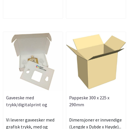
Gaveeske med
Pappeske 300 x 225 x
trykk/digitalprint og
290mm
innredning i ...
Vi leverer gaveesker med
Dimensjoner er innvendige
grafisk trykk, med og
(Lengde x Dybde x Høyde)...