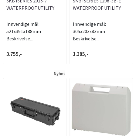
SKB ISERIES 2015-7
SKB ISERIES 1208-3B-E
WATERPROOF UTILITY
WATERPROOF UTILITY
CASE
CASE
Innvendige mål:
Innvendige mål:
521x391x188mm
305x203x83mm
Beskrivelse...
Beskrivelse...
3.755,-
1.385,-
Nyhet