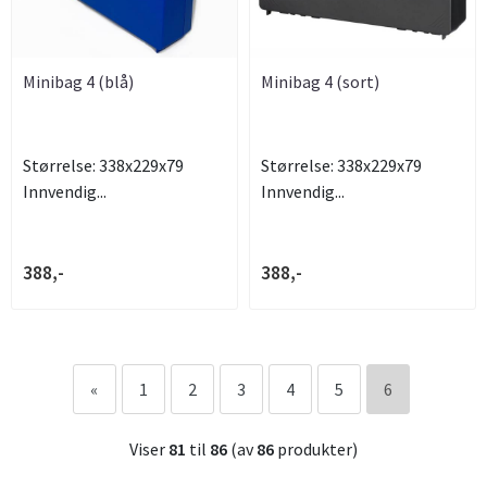
Minibag 4 (blå)
Minibag 4 (sort)
Størrelse: 338x229x79
Størrelse: 338x229x79
Innvendig...
Innvendig...
388,-
388,-
«
1
2
3
4
5
6
Viser
81
til
86
(av
86
produkter)