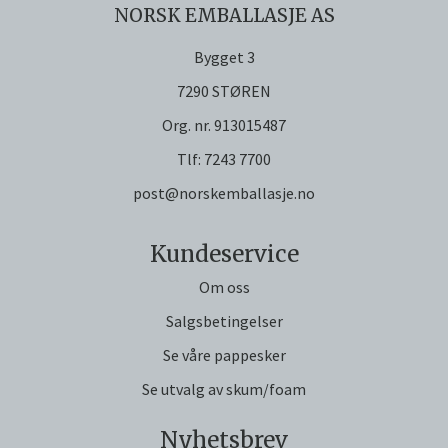
NORSK EMBALLASJE AS
Bygget 3
7290 STØREN
Org. nr. 913015487
Tlf:
7243 7700
post@norskemballasje.no
Kundeservice
Om oss
Salgsbetingelser
Se våre pappesker
Se utvalg av skum/foam
Nyhetsbrev