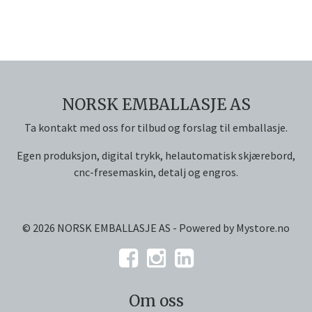
NORSK EMBALLASJE AS
Ta kontakt med oss for tilbud og forslag til emballasje.
Egen produksjon, digital trykk, helautomatisk skjærebord,
cnc-fresemaskin, detalj og engros.
© 2026 NORSK EMBALLASJE AS - Powered by
Mystore.no
Om oss