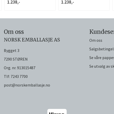
1.238,-
1.238,-
Om oss
Kundese
NORSK EMBALLASJE AS
Om oss
Salgsbetingel
Bygget 3
Se våre pappe
7290 STØREN
Se utvalg av 
Org. nr. 913015487
Tlf:
7243 7700
post@norskemballasje.no