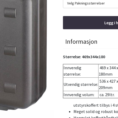
Velg Pakningsstørrelser
Legg i 
Informasjon
Størrelse: 469x344x180
Innvendig
469 x 344 
størrelse:
180mm
536 x 427 
Utvendig størrelse:
209mm
Innvendig volum:
ca. 29ltr.
utstyrskoffert tilbys i 4 
Meget solid og robust ko
Hengslet kofferthåndtak 