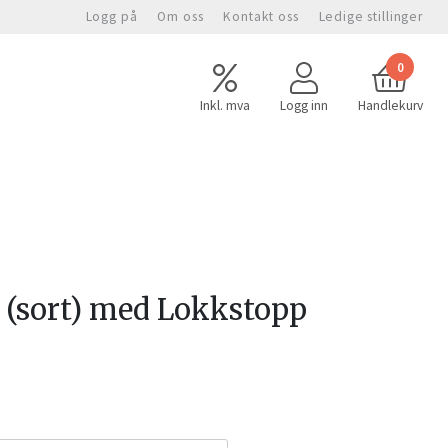
Logg på
Om oss
Kontakt oss
Ledige stillinger
0
Inkl. mva
Logg inn
Handlekurv
(sort) med Lokkstopp