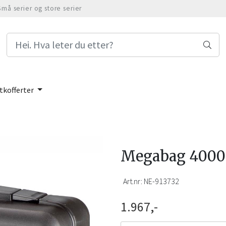
Små serier og store serier
tkofferter
Megabag 4000 
Art.nr:
NE-913732
1.967,-