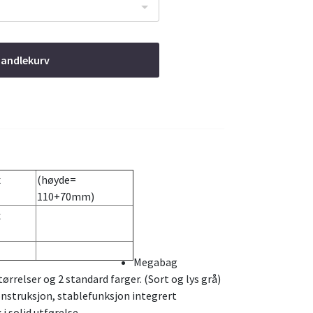
handlekurv
x
(høyde=
110+70mm)
x
Megabag
størrelser og 2 standard farger. (Sort og lys grå)
nstruksjon, stablefunksjon integrert
i solid utførelse