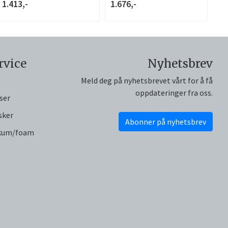
1.413,-
1.676,-
rvice
Nyhetsbrev
Meld deg på nyhetsbrevet vårt for å få
oppdateringer fra oss.
ser
sker
Abonner på nyhetsbrev
skum/foam