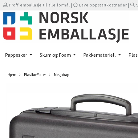
Proff emballasje til alle formål
|
Lave oppstartkostnader
|
Pappesker
Skum og Foam
Pakkemateriell
Plas
Hjem
Plastkofferter
Megabag