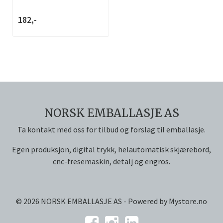
182,-
NORSK EMBALLASJE AS
Ta kontakt med oss for tilbud og forslag til emballasje.
Egen produksjon, digital trykk, helautomatisk skjærebord,
cnc-fresemaskin, detalj og engros.
© 2026 NORSK EMBALLASJE AS - Powered by
Mystore.no