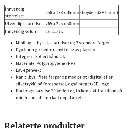
Innvendig
258 x 178 x 45mm
(høyde= 33+12mm)
størrelse:
Utvendig størrelse:
265 x 225 x 50mm
Innvendig volum:
ca. 2,1ltr.
Minibag tilbys i 4 størrelser og 3 standard farger.
Dyp bunn gir bedre utnyttelse av plassen
Integrert kofferthåndtak
Materiale: Polypropylene (PP)
Lav egenvekt
Kan tilbys i flere farger og med print (digital eller
silketrykk) på forespørsel, også preget/3D-logo
Kartongstørrelse 30 kofferter, ta kontakt for tilbud på
mindre antall enn kartongstørrelse
Relaterte produkter