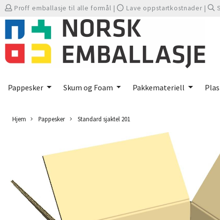
Proff emballasje til alle formål
|
Lave oppstartkostnader
|
Pappesker
Skum og Foam
Pakkemateriell
Plas
Hjem
Pappesker
Standard sjaktel 201