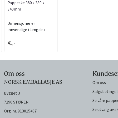
Pappeske 380 x 380 x
340mm
Dimensjoner er
innvendige (Lengde x
Dybde x Høyde)...
41,-
Om oss
Kundese
NORSK EMBALLASJE AS
Om oss
Salgsbetingel
Bygget 3
Se våre pappe
7290 STØREN
Se utvalg av 
Org. nr. 913015487