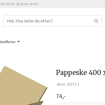
Små serier og store serier
tkofferter
Pappeske 400
Art.nr:
33171-1
74,-