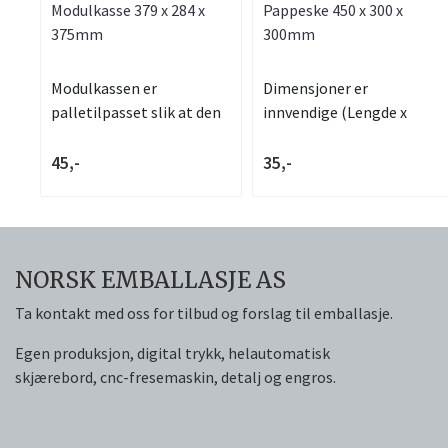
Modulkasse 379 x 284 x
Pappeske 450 x 300 x
375mm
300mm
Modulkassen er
Dimensjoner er
palletilpasset slik at den
innvendige (Lengde x
sammen eller...
Dybde x Høyde)...
45,-
35,-
NORSK EMBALLASJE AS
Ta kontakt med oss for tilbud og forslag til emballasje.
Egen produksjon, digital trykk, helautomatisk
skjærebord, cnc-fresemaskin, detalj og engros.