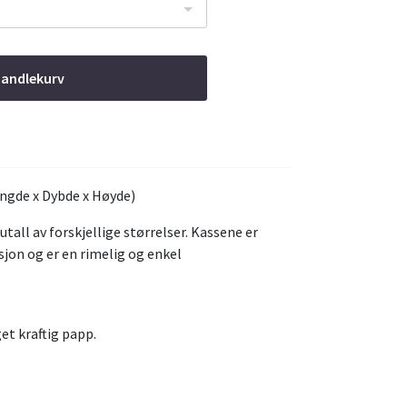
handlekurv
ngde x Dybde x Høyde)
tall av forskjellige størrelser. Kassene er
sjon og er en rimelig og enkel
t kraftig papp.