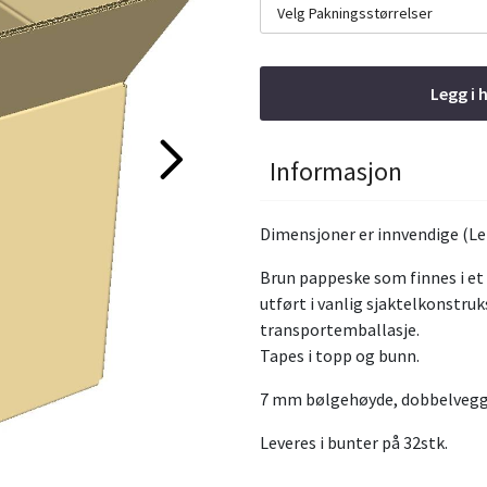
Velg Pakningsstørrelser
Legg i 
Informasjon
Dimensjoner er innvendige (Le
Brun pappeske som finnes i et u
utført i vanlig sjaktelkonstruk
transportemballasje.
Tapes i topp og bunn.
7 mm bølgehøyde, dobbelvegge
Leveres i bunter på 32stk.