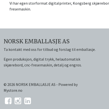
Vi har egen storformat digitalprinter, Kongsberg skjæreb
fresemaskin.
NORSK EMBALLASJE AS
Ta kontakt med oss for tilbud og forslag til emballasje.
Egen produksjon, digital trykk, helautomatisk
skjærebord, cnc-fresemaskin, detalj og engros.
© 2026 NORSK EMBALLASJE AS - Powered by
Mystore.no