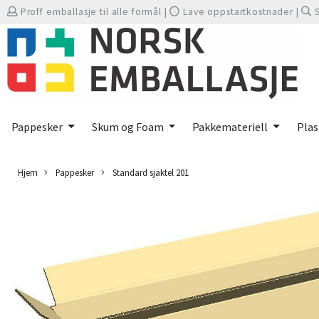
Proff emballasje til alle formål
|
Lave oppstartkostnader
|
Pappesker
Skum og Foam
Pakkemateriell
Plas
Hjem
Pappesker
Standard sjaktel 201