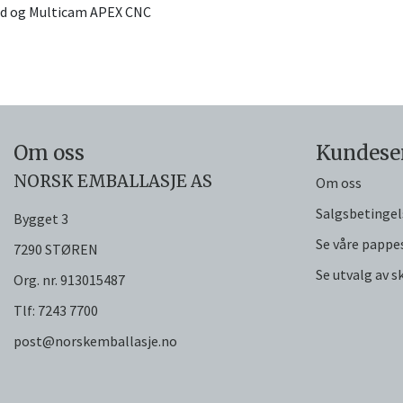
ord og Multicam APEX CNC
Om oss
Kundese
NORSK EMBALLASJE AS
Om oss
Salgsbetingel
Bygget 3
Se våre pappe
7290 STØREN
Se utvalg av 
Org. nr. 913015487
Tlf:
7243 7700
post@norskemballasje.no