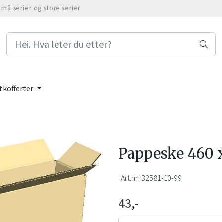
Små serier og store serier
tkofferter
Pappeske 460 
Art.nr:
32581-10-99
43,-