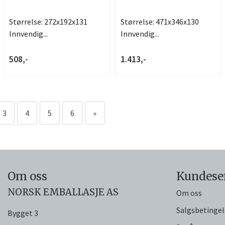
Størrelse: 272x192x131
Størrelse: 471x346x130
Innvendig...
Innvendig...
508,-
1.413,-
3
4
5
6
»
Om oss
Kundese
NORSK EMBALLASJE AS
Om oss
Salgsbetingel
Bygget 3