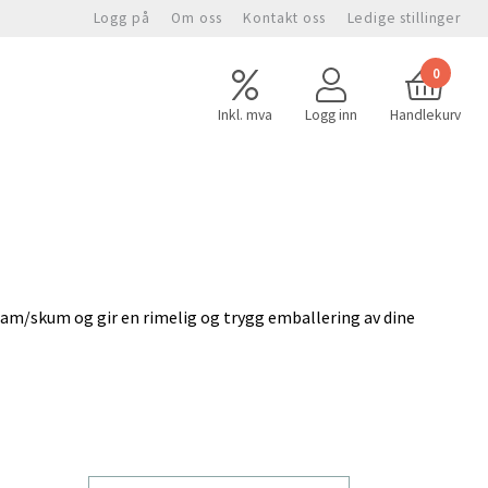
Logg på
Om oss
Kontakt oss
Ledige stillinger
0
Inkl. mva
Logg inn
Handlekurv
foam/skum og gir en rimelig og trygg emballering av dine