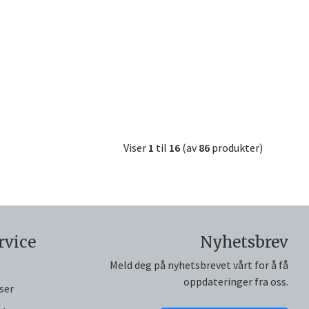
Viser
1
til
16
(av
86
produkter)
rvice
Nyhetsbrev
Meld deg på nyhetsbrevet vårt for å få
oppdateringer fra oss.
ser