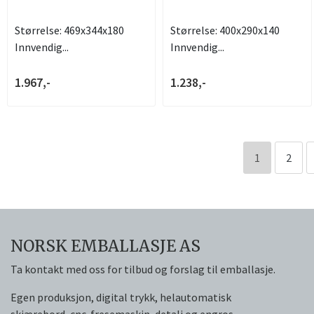
Størrelse: 469x344x180
Størrelse: 400x290x140
Innvendig...
Innvendig...
1.967,-
1.238,-
1
2
NORSK EMBALLASJE AS
Ta kontakt med oss for tilbud og forslag til emballasje.
Egen produksjon, digital trykk, helautomatisk