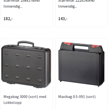
Størrelse: 258x178x45
Størrelse: 222x145x40
Innvendig...
Innvendig...
182,-
143,-
Megabag 3000 (sort) med
Maxibag 0.5-091 (sort)
Lokkstopp