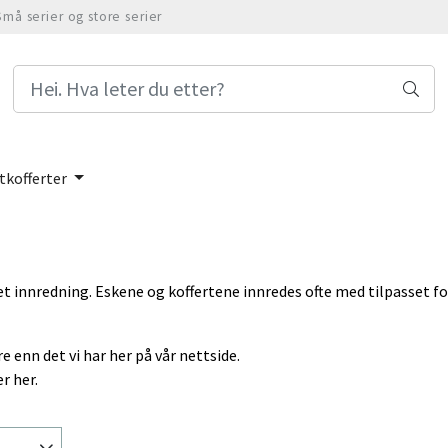
Små serier og store serier
tkofferter
sset innredning. Eskene og koffertene innredes ofte med tilpasset 
e enn det vi har her på vår nettside.
r her.