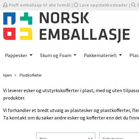
Proff emballasje til alle formål
|
Lave oppstartkostnader
|
Pappesker
Skum og Foam
Pakkemateriell
Plas
Hjem
Plastkofferter
Vi leverer esker og utstyrkskofferter i plast, med og uten tilpa
produkter.
Vi forhandler et bredt utvalg av plastesker og plastkofferter, fler
Ta kontakt om du søker andre esker og kofferter enn det du finne
Pris
Kategorier